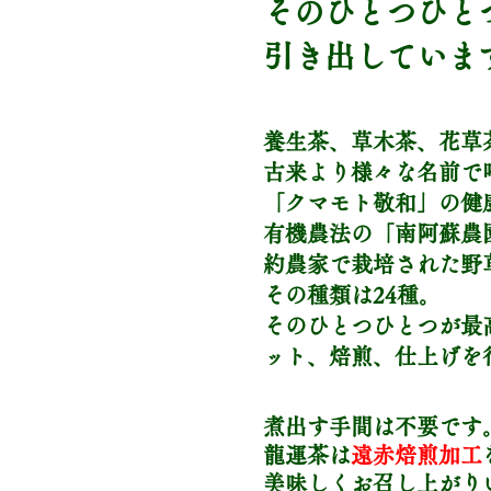
そのひとつひと
引き出していま
養生茶、草木茶、花草
古来より様々な名前で
「クマモト敬和」の健
有機農法の「南阿蘇農
約農家で栽培された野
その種類は24種。
そのひとつひとつが最
ット、焙煎、仕上げを
煮出す手間は不要です
龍運茶は
遠赤焙煎加工
美味しくお召し上がり