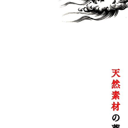
天
然
素
材
の