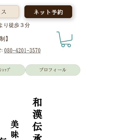
セス
ネット予約
より徒歩３分
制】
:
080-4201-3570
ｼｮｯﾌﾟ
プロフィール
和
漢
美
伝
味
承