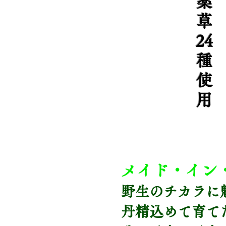
薬
草
24
種
使
用
メイド・イン
野生のチカラに
丹精込めて育て