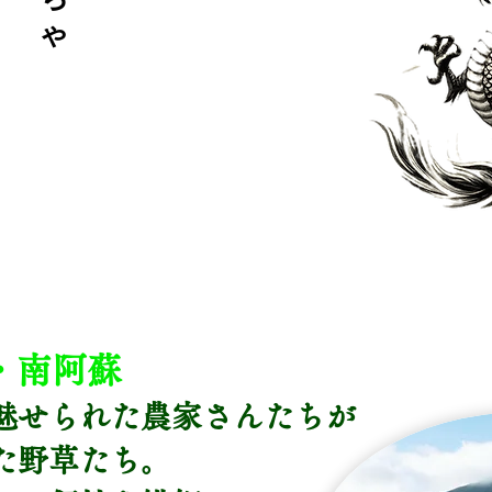
ゃ
・南阿蘇
魅せられた農家さんたちが
た野草たち。