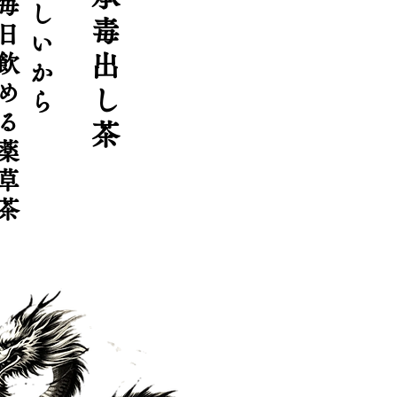
毎
し
毒
日
い
飲
出
か
め
し
ら
る
茶
薬
草
茶