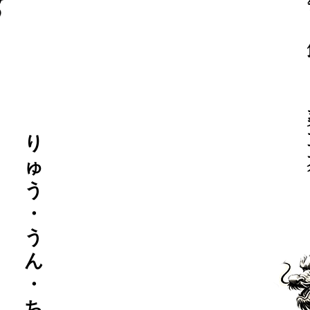
り
ゅ
う
・
う
ん
・
ち