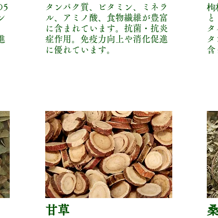
5
タンパク質、ビタミン、ミネラ
枸
ン
ル、アミノ酸、食物繊維が豊富
と
に含まれています。抗菌・抗炎
タ
進
症作用。免疫力向上や消化促進
タ
に優れています。
含
甘草