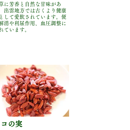
草に芳香と自然な甘味があ
、出雲地方では古くより健康
として愛飲されています。便
解消や利尿作用、血圧調整に
れています。
クコの実