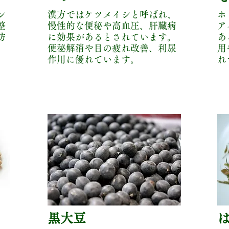
ン
漢方ではケツメイシと呼ばれ、
ホ
整
慢性的な便秘や高血圧、肝臓病
ア
防
に効果があるとされています。
あ
便秘解消や目の疲れ改善、利尿
用
作用に優れています。
れ
​黒大豆
​