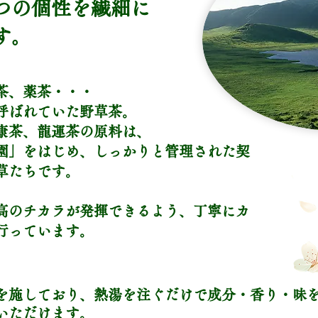
つの個性を繊細に
す。
茶、薬茶・・・
呼ばれていた野草茶。
康茶、龍運茶の原料は、
園」をはじめ、しっかりと管理された契
草たちです。
高のチカラが発揮できるよう、丁寧にカ
行っています。
。
を施しており、熱湯を注ぐだけで成分・香り・味
いただけます。