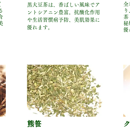
質
全
黒大豆茶は、香ばしい風味でア
る
り
ントシアニン豊富。抗酸化作用
含
茶
や生活習慣病予防、美肌効果に
美
秘
優れます。
優
熊笹