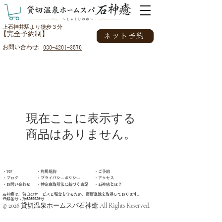
上石神井駅より徒歩３分
【完全予約制】
ネット予約
お問い合わせ:
080-4201-3570
現在ここに表示する
商品はありません。
・TOP
・利用規約
・ご予約
・ブログ
・プライバシーポリシー
​・アクセス
​・お問い合わせ
・特定商取引法に基づく表記
​​・石神癒とは？
石神癒は、独自のサービスと理念を守るため、商標登録を取得しております。
登録番号：第6869985号
© 2026 貸切温泉ホームスパ石神癒 All Rights Reserved.