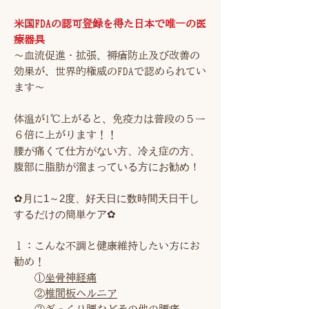
米国FDAの認可登録を得た日本で唯一の医
療器具
〜血流促進・拡張、褥瘡防止及び改善の
効果が、世界的権威のFDAで認められてい
ます〜
体温が1℃上がると、免疫力は普段の５ー
６倍に上がります！！
腰が痛くて仕方がない方、冷え症の方、
腹部に脂肪が溜まっている方にお勧め！
✿月に1～2度、好天日に数時間天日干し
するだけの簡単ケア✿
１：こんな不調と健康維持したい方にお
勧め！
①
坐骨神経痛
②
椎間板ヘルニア