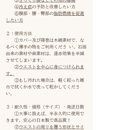
③
ぎっくり腰などその他の腰痛
④
冷え症
の予防と改善したい方
⑥腹部・腰・臀部の
脂肪燃焼を促進
したい方
２：使用方法
①カバー及び寝巻は木綿素材で、な
るべく薄手の物をご利用くださ い。石油
由来の素材や麻素材は、遠赤効果を半減
させてしまいます。
②
ウエストを中心に身につけられま
す。
③もし汚れた場合は、軽く絞った雑
巾で拭くか水で洗って乾かしてくださ
い。
３：耐久性・規格（サイズ）・発送日数
①大事に扱えば、半永久的に使用で
きます。安心の日本製で高品質！
②
ウエストの周りを覆う形状とサイ