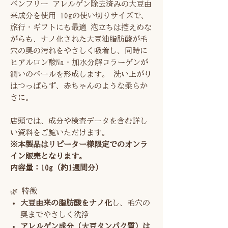
ベンフリー アレルゲン除去済みの大豆由
来成分を使用 10gの使い切りサイズで、
旅行・ギフトにも最適 泡立ちは控えめな
がらも、ナノ化された大豆油脂肪酸が毛
穴の奥の汚れをやさしく吸着し、同時に
ヒアルロン酸Na・加水分解コラーゲンが
潤いのベールを形成します。 洗い上がり
はつっぱらず、赤ちゃんのような柔らか
さに。
店頭では、成分や検査データを含む詳し
い資料をご覧いただけます。
※本製品はリピーター様限定でのオンラ
イン販売となります。
内容量：10g（約1週間分）
🌿 特徴
大豆由来の脂肪酸をナノ化
し、毛穴の
奥までやさしく洗浄
アレルゲン成分（大豆タンパク質）は