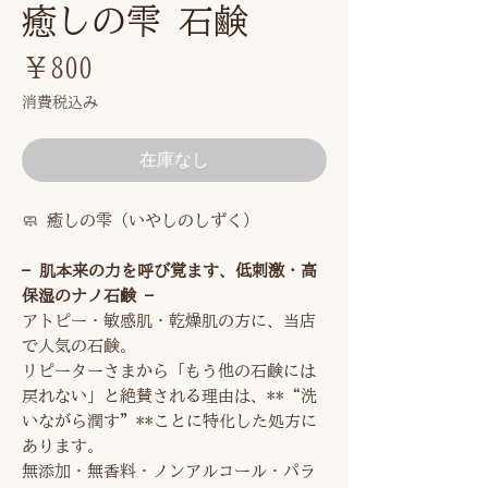
癒しの雫 石鹸
価
￥800
格
消費税込み
在庫なし
🧼 癒しの雫（いやしのしずく）
— 肌本来の力を呼び覚ます、低刺激・高
保湿のナノ石鹸 —
アトピー・敏感肌・乾燥肌の方に、当店
で人気の石鹸。
リピーターさまから「もう他の石鹸には
戻れない」と絶賛される理由は、**“洗
いながら潤す”**ことに特化した処方に
あります。
無添加・無香料・ノンアルコール・パラ