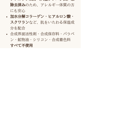
除去済み
のため、アレルギー体質の方
にも安心
加水分解コラーゲン・ヒアルロン酸・
スクワラン
など、肌をいたわる保湿成
分を配合
合成界面活性剤・合成保存料・パラベ
ン・鉱物油・シリコン・合成着色料
すべて不使用
敏感肌・乾燥肌・アトピー肌の方から
も高評価多数
（※店頭でのご感想に基
づく）
💧 使用感
濃密な泡立ちで汚れをやさしく包み込
み、洗いあがりはしっとり。
つっぱらず、まるでクリームを塗った後
のような潤い感
を実感いただけます。
※香料は極微量使用