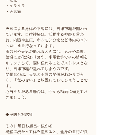
・眠気
・イライラ
・天気痛
天気による身体の不調には、自律神経が関わっ
ています。自律神経は、活動する神経と言わ
れ、内臓や血圧、ホルモン分泌など体内のコン
トロールを行なっています。
雨の日や天気が崩れるときには、気圧や湿度、
気温に変化があります。半規管等でその情報を
キャッチして、脳に伝わることでストレスとな
り、自律神経が乱れてしまうのです。
問題なのは、天気と不調の関係がわかりづら
く、『気のせい』と放置してしてしまうことで
す。
心当たりがある場合は、今から梅雨に備えてお
きましょう。
◆予防と対応策
その1.毎日お風呂に浸かる
湯船に浸かって体を温めると、全身の血行が良