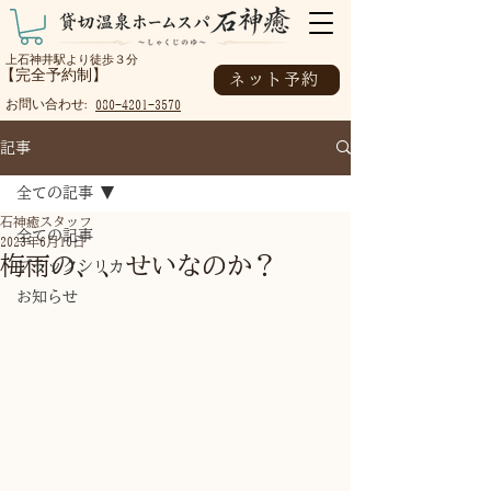
上石神井駅より徒歩３分
【完全予約制】
ネット予約
お問い合わせ:
080-4201-3570
記事
全ての記事
石神癒スタッフ
全ての記事
2023年6月10日
梅雨の、、せいなのか？
ブラックシリカ
お知らせ