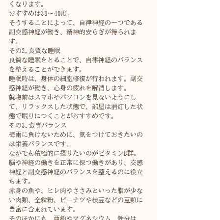
くなります。
おすすめは38〜40度。
そうすることによって、自律神経の一つである
副交感神経が働き、精神的安らぎが得られま
す。
その2.良質な睡眠
良質な睡眠をとることで、自律神経のバランス
を整えることができます。
睡眠時は、身体の細胞修復が行われます。副交
感神経が働き、心身の疲れを解消します。
就寝前はスマホやパソコンを見ないようにし
て、リラックスした状態で、部屋は消灯した状
態で眠りにつくことがおすすめです。
その3.食事バランス
梅雨に負けないために、気をつけておきたいの
は栄養バランスです。
なかでも積極的に摂りたいのがビタミンB群。
脳や神経の働きを正常に保つ働きがあり、交感
神経と副交感神経のバランスを整えるのに役立
ちます。
赤身の魚や、ヒレ肉やささみといった脂が少な
い肉類、全粒粉、ピーナツや枝豆などの豆類に
豊富に含まれています。
そのほかにも、亜鉛やマグネシウム、鉄分は、