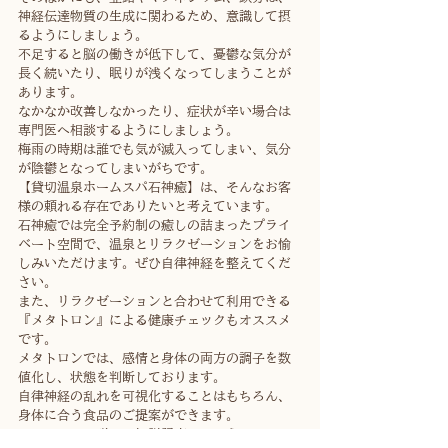
神経伝達物質の生成に関わるため、意識して摂
るようにしましょう。
不足すると脳の働きが低下して、憂鬱な気分が
長く続いたり、眠りが浅くなってしまうことが
あります。
なかなか改善しなかったり、症状が辛い場合は
専門医へ相談するようにしましょう。
梅雨の時期は誰でも気が滅入ってしまい、気分
が陰鬱となってしまいがちです。
【貸切温泉ホームスパ石神癒】は、そんなお客
様の頼れる存在でありたいと考えています。
石神癒では完全予約制の癒しの詰まったプライ
ベート空間で、温泉とリラクゼーションをお愉
しみいただけます。ぜひ自律神経を整えてくだ
さい。
また、リラクゼーションと合わせて利用できる
『メタトロン』による健康チェックもオススメ
です。
メタトロンでは、感情と身体の両方の調子を数
値化し、状態を判断しております。
自律神経の乱れを可視化することはもちろん、
身体に合う食品のご提案ができます。
メタトロンの詳しい解説記事はこちら。